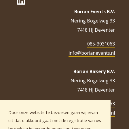
Borian Events B.V.
Nering Bögelweg 33
7418 HJ Deventer
085-3031063
info@borianevents.nl
Borian Bakery B.V.
Nering Bögelweg 33
7418 HJ Deventer
085-3031063
info@borianbakery.nl
Door onze website te bezoeken gaan wij ervan
uit dat u akkoord gaat met de registratie van uw
bezoek en ingevoerde gegevens.
Lees meer