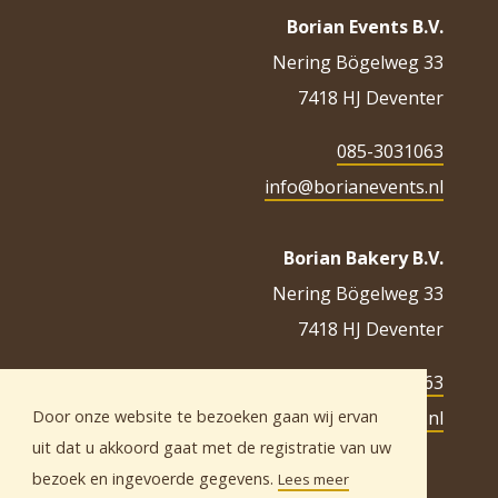
Borian Events B.V.
Nering Bögelweg 33
7418 HJ Deventer
085-3031063
info@borianevents.nl
Borian Bakery B.V.
Nering Bögelweg 33
7418 HJ Deventer
085-3031063
info@borianbakery.nl
Door onze website te bezoeken gaan wij ervan
uit dat u akkoord gaat met de registratie van uw
bezoek en ingevoerde gegevens.
Lees meer