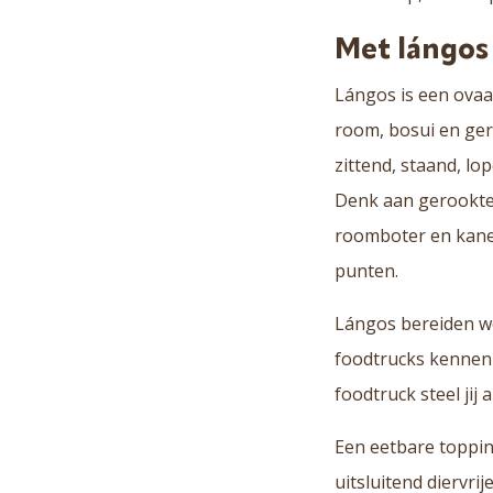
Met lángos
L
ángos is een ovaa
room, bosui en ger
zittend, staand, lo
Denk aan gerookte
roomboter en kanee
punten.
Lángos bereiden we 
foodtrucks kennen d
foodtruck steel jij
Een eetbare topping
uitsluitend diervrij