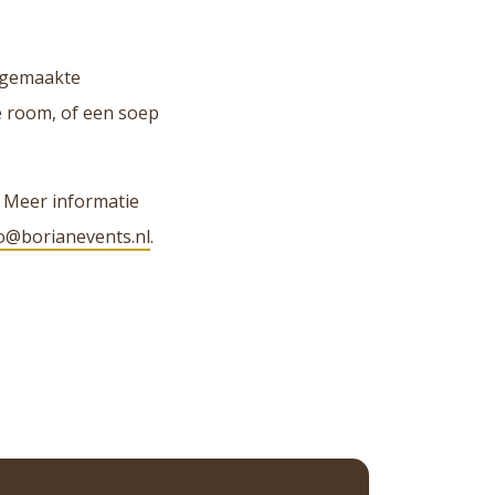
isgemaakte
e room, of een soep
? Meer informatie
o@borianevents.nl
.