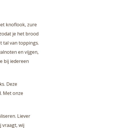
et knoflook, zure
zodat je het brood
t tal van toppings.
lnoten en vijgen,
e bij iedereen
cks. Deze
l. Met onze
liseren. Liever
j vraagt, wij