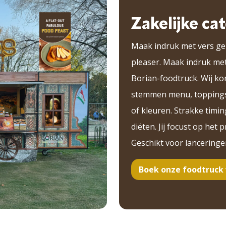
Zakelijke cat
Maak indruk met vers g
pleaser. Maak indruk me
Borian-foodtruck. Wij k
stemmen menu, toppings 
of kleuren. Strakke timin
diëten. Jij focust op he
Geschikt voor lancering
Boek onze foodtruck