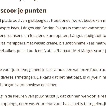
 scoor je punten
l platbrood van gistdeeg dat traditioneel wordt bestreken m
aspte kaas. Lángos van Borian Events is compact van vorm 
pend, dansend en feestend kunt opeten. Lángos nodigt uit to
 zalmsnippers met wasabicrème, blauwschimmelkaas met wa
lsuiker, pulled pork en Nutella/banaan. Met lángos scoor j
voor jullie live, geheel in stijl vanuit een van onze foodtru
iverse afmetingen. De kans dat het niet past, is vrijwel nihi
 als organisator sowieso de show.
 in de kleuren van jouw huisstijl, dat kunnen we voor je rea
e toppings, doen we. Voorkeur voor halal, het is te regelen. Ji